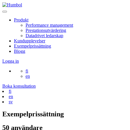
Skip
to
Main
content
Menu
Produkt
Performance management
Prestationsutvärdering
Datadrivet ledarskap
Kundupplevelser
Exempelprissättning
Blogg
Logga in
fi
en
Boka konsultation
fi
en
sv
Exempelprissättning
50 användare