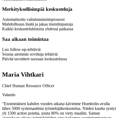
Merkityksellisimpiä keskusteluja
Automatisoitu valmistautumisprosessi
Mahdollisuus lisätä ja jakaa muistiinpanoja
Kaikki keskusteluhistoria yhdessä paikassa
Saa aikaan toimintaa
Luo follow-up-tehtäviä
Seuraa aiemmin sovittuja tehtäviä
Päivitä tavoitteet suoraan keskustelussa
Maria Vihtkari
Chief Human Resource Officer
Valamis
”Ensimmäisen kahden vuoden aikana kävimme Humbolin avulla
lähes 5000 systemaattista työntekijäkeskustelua. Niiden kautta syntyi
yli 1500 action pointia, joista 80% on viety maaliin. Saman
ajanjakson aikana työntekijöiden oma kokemus suoriutumisestaan