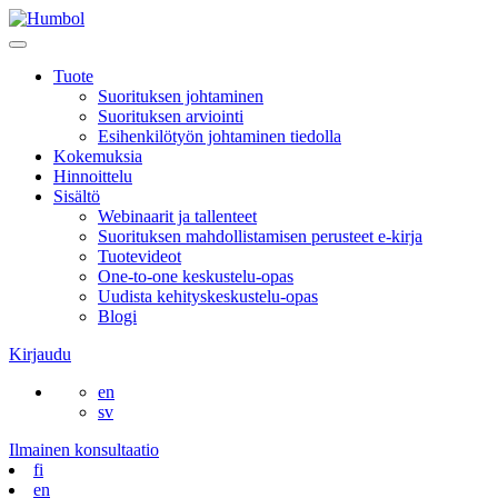
Skip
to
Main
content
Menu
Tuote
Suorituksen johtaminen
Suorituksen arviointi
Esihenkilötyön johtaminen tiedolla
Kokemuksia
Hinnoittelu
Sisältö
Webinaarit ja tallenteet
Suorituksen mahdollistamisen perusteet e-kirja
Tuotevideot
One-to-one keskustelu-opas
Uudista kehityskeskustelu-opas
Blogi
Kirjaudu
en
sv
Ilmainen konsultaatio
fi
en