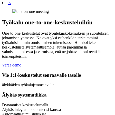
sv
Työkalu one-to-one-keskusteluihin
One-to-one-keskustelut ovat työntekijäkokemuksen ja suorituksen
johtamisen ytimessä. Ne ovat yksi esihenkilön tärkeimmistä
työkaluista tiimin onnistumisen tukemisessa. Humbol tekee
keskusteluista systemaattisempia, auttaa paremmassa
valmistautumisessa ja varmistaa, että ne johtavat konkreettisiin
toimenpiteisiin.
Varaa demo
Vie 1:1-keskustelut seuraavalle tasolle
älykkäiden työkalujemme avulla
Älykäs systematiikka
Dynaamiset keskustelumallit
Älykäs integraatio kalenterisi kanssa
Automaattiset muistutukset