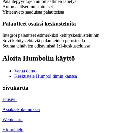
Palautepyyntöjen automaattinen lähetys
Automaattiset muistutukset
Yhteenveto saaduista palautteista
Palautteet osaksi keskusteluita
Integroi palautteet esimerkiksi kehityskeskusteluihin
Sovi kehitystehtäviä palautteiden perusteella
Seuraa tehtävien edistymistä 1:1-keskusteluissa
Aloita Humbolin käyttö
Varaa demo
Keskustele Humbol tiimin kanssa
Sivukartta
Etusivu
Asiakaskokemuksia
Webinaarit
Hinnoittelu