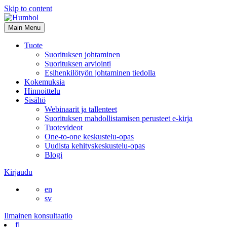
Skip to content
Main Menu
Tuote
Suorituksen johtaminen
Suorituksen arviointi
Esihenkilötyön johtaminen tiedolla
Kokemuksia
Hinnoittelu
Sisältö
Webinaarit ja tallenteet
Suorituksen mahdollistamisen perusteet e-kirja
Tuotevideot
One-to-one keskustelu-opas
Uudista kehityskeskustelu-opas
Blogi
Kirjaudu
en
sv
Ilmainen konsultaatio
fi