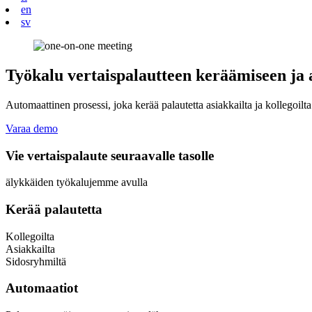
en
sv
Työkalu vertaispalautteen keräämiseen ja
Automaattinen prosessi, joka kerää palautetta asiakkailta ja kollegoilt
Varaa demo
Vie vertaispalaute seuraavalle tasolle
älykkäiden työkalujemme avulla
Kerää palautetta
Kollegoilta
Asiakkailta
Sidosryhmiltä
Automaatiot