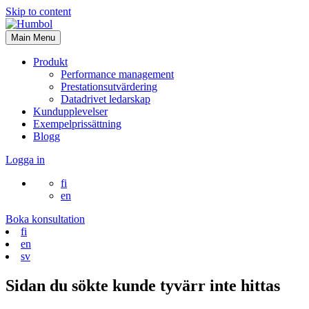
Skip to content
Main Menu
Produkt
Performance management
Prestationsutvärdering
Datadrivet ledarskap
Kundupplevelser
Exempelprissättning
Blogg
Logga in
fi
en
Boka konsultation
fi
en
sv
Sidan du sökte kunde tyvärr inte hittas